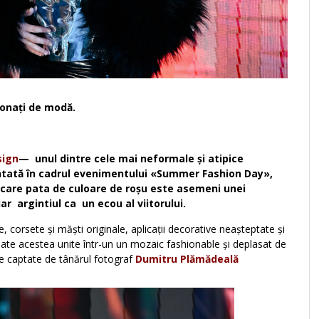
onați de modă.
sign
— unul dintre cele
mai
neformale și atipice
ntată
în cadrul evenimentului «Summer Fashion Day»,
n care
pata
de culoare de roșu este asemeni unei
iar argintiul ca un ecou
al
viitorului.
se, corsete
și
măști
originale,
aplicații
decorative
neașteptate
și
ate acestea unite
într
-un un mozaic fashionable
și
deplasat de
le captate de
tânărul
fotograf
Dumitru Plămădeală