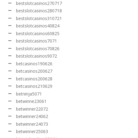
bestslotcasinos270717
bestslotcasinos280718
bestslotcasinos310721
bestslotcasinos40824
bestslotcasinos60825
bestslotcasinos7071
bestslotcasinos70826
bestslotcasinos9072
betcasinos190626
betcasinos200627
betcasinos200628
betcasinos210629
betninja5071
betwinne23061
betwinner22072
betwinner24062
betwinner24073
betwinner25063