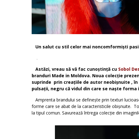
Un
salut
cu
stil
celor
mai
noncomformiști pasi
.
Astăzi, vreau să vă fac cuno
ș
tinț
ă
cu
Sobol De
branduri Made i
n
Moldova.
Noua
colecție
preze
suprinde prin creațiile de autor neobișnuite , î
pulsații, negru că vidul din care se naște
forma
Amprenta
brandului se
definește
prin texturi lucioa
forme care se abat de
la
caracteristicile
obișnuite
. To
la
tipul comun.
Savurează
întrega
colecție
din imagini