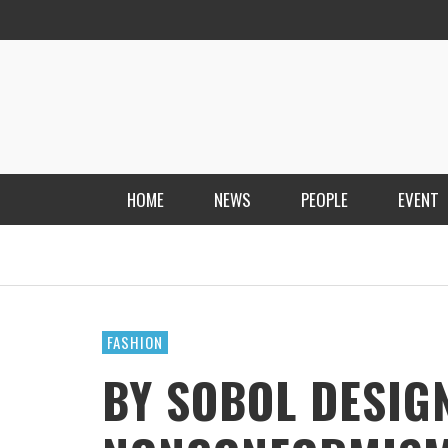
HOME
NEWS
PEOPLE
EVENT
FASHION
BY SOBOL DESIGN