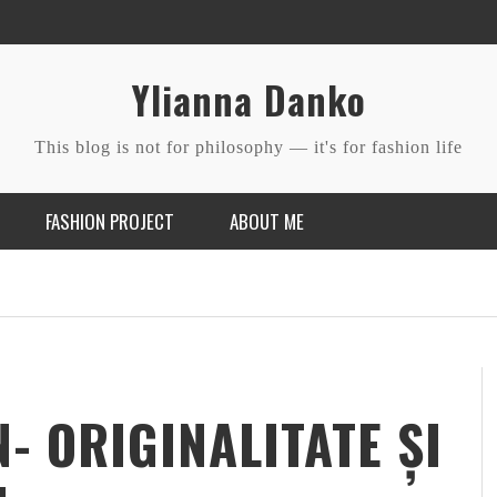
Ylianna Danko
This blog is not for philosophy — it's for fashion life
FASHION PROJECT
ABOUT ME
- ORIGINALITATE ȘI