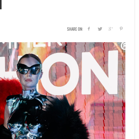
M
SHARE ON: