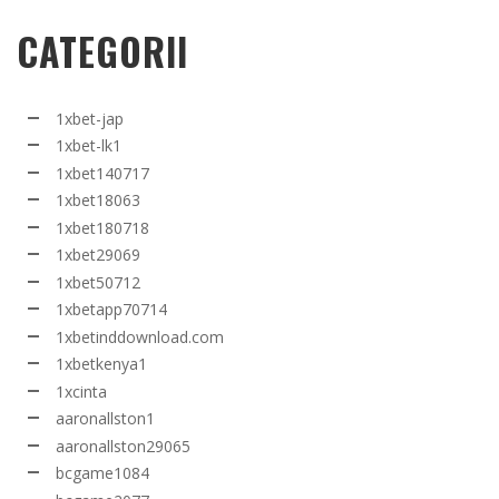
CATEGORII
1xbet-jap
1xbet-lk1
1xbet140717
1xbet18063
1xbet180718
1xbet29069
1xbet50712
1xbetapp70714
1xbetinddownload.com
1xbetkenya1
1xcinta
aaronallston1
aaronallston29065
bcgame1084