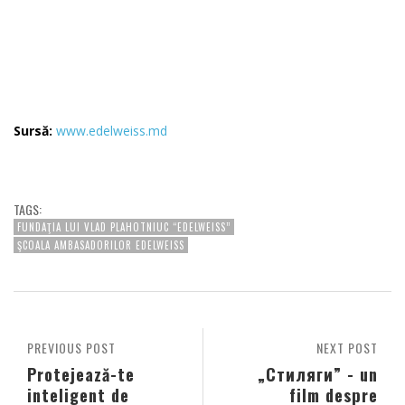
Sursă:
www.edelweiss.md
TAGS:
FUNDAŢIA LUI VLAD PLAHOTNIUC “EDELWEISS”
ŞCOALA AMBASADORILOR EDELWEISS
PREVIOUS POST
NEXT POST
Protejează-te
„Стиляги” - un
inteligent de
film despre