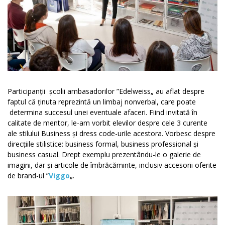
Participanții școlii ambasadorilor ”Edelweiss„ au aflat despre
faptul că ținuta reprezintă un limbaj nonverbal, care poate
determina succesul unei eventuale afaceri. Fiind invitată în
calitate de m
e
ntor, le-am vorbit elevilor despre cele 3 curente
ale stilului Business și dress code-urile acestora. Vorbesc despre
direcțiile stilistice: business formal, business professional și
business casual. Drept exemplu prezentându-le o galerie de
imagini, dar și articole de îmbrăcăminte, inclusiv accesorii oferite
de brand-ul ”
Viggo
„.