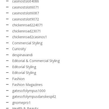
casinostslot4086
casinostslot6071
casinostslot6087
casinostslot9072
chickenroad224071
chickenroad23071
chickenroad2casinos1
Commercial Styling
Curiosity
despinavandi
Editorial & Commercial Styling
Editorial Styling
Editorial Styling
Fashion
Fashion Magazines
gatesofolympus1000
gatesofolympusdanskespil2
gnomepro1
Health & Beauty