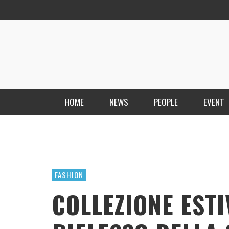
HOME
NEWS
PEOPLE
EVENT
FASHION
COLLEZIONE ESTI