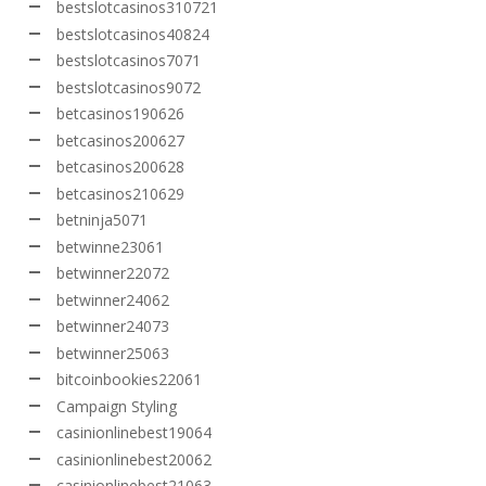
bestslotcasinos310721
bestslotcasinos40824
bestslotcasinos7071
bestslotcasinos9072
betcasinos190626
betcasinos200627
betcasinos200628
betcasinos210629
betninja5071
betwinne23061
betwinner22072
betwinner24062
betwinner24073
betwinner25063
bitcoinbookies22061
Campaign Styling
casinionlinebest19064
casinionlinebest20062
casinionlinebest21063