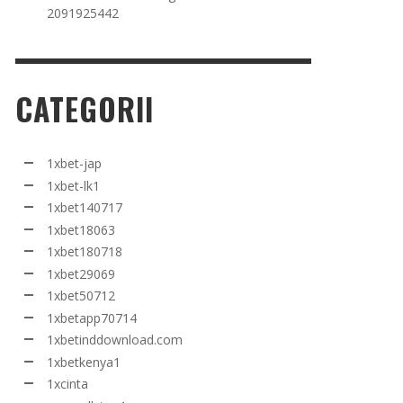
2091925442
CATEGORII
1xbet-jap
1xbet-lk1
1xbet140717
1xbet18063
1xbet180718
1xbet29069
1xbet50712
1xbetapp70714
1xbetinddownload.com
1xbetkenya1
1xcinta