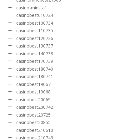
casino-minsta1
casinobest010724
casinobest100734
casinobest110735
casinobest120736
casinobest130737
casinobest140738
casinobest170739
casinobest180740
casinobest180741
casinobest19067
casinobest19068
casinobest20069
casinobest200742
casinobest20725
casinobest20855
casinobest210610
casinobest210743