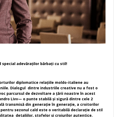
 special
adevăraților
bărbați cu stil!
orturilor diplomatice relațiile moldo-italiene au
ile. Dialogul dintre industriile creative nu a fost o
oc parcursul de dezvoltare a ță
rii
noastre
în
acest
andro Livv
— o punte
stabilă
și
sigură
dintre cele 2
ă transmisă din generație în generație, a croitorilor
pentru sezonul cald este o
veritabilă
declarație
de
stil
litatea detaliilor,
stofelor
și
croiurilor autentice.