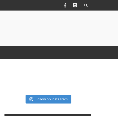
Follow on Instagram