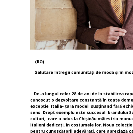
(RO)
Salutare
întregii
comunități
de
modă
și
în
mod
De-a lungul celor 28 de ani de
la
stabilirea rap
cunoscut o dezvoltare constantă
în
toate domeni
excepție
Italia- ț
ara
modei susținand fără echiv
sens. Drept exemplu este succesul brandului
S
culturi, care a adus
la
Chișinău
măiestria manual
italieni dedicați,
în
costumele lor.
Noua
colecție
pentru
cunoscătorii
adevărați
, care
apreciază
ca