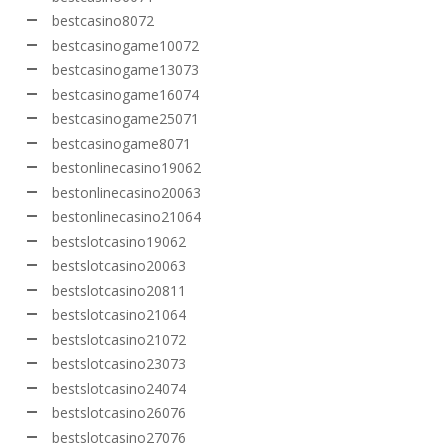
bestcasino8072
bestcasinogame10072
bestcasinogame13073
bestcasinogame16074
bestcasinogame25071
bestcasinogame8071
bestonlinecasino19062
bestonlinecasino20063
bestonlinecasino21064
bestslotcasino19062
bestslotcasino20063
bestslotcasino20811
bestslotcasino21064
bestslotcasino21072
bestslotcasino23073
bestslotcasino24074
bestslotcasino26076
bestslotcasino27076