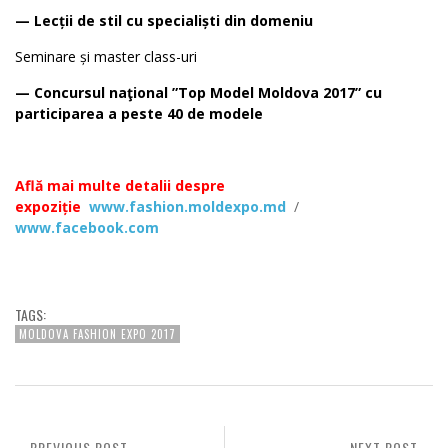
— Lecții de stil cu specialiști din domeniu
Seminare și master class-uri
— Concursul naţional ”Top Model Moldova 2017” cu
participarea a peste 40 de modele
Află mai multe detalii despre
expoziție
www.fashion.moldexpo.md
/
www.facebook.com
TAGS:
MOLDOVA FASHION EXPO 2017
PREVIOUS POST
NEXT POST