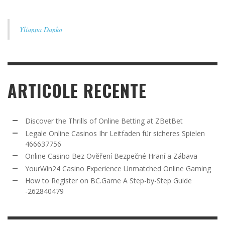
Ylianna Danko
ARTICOLE RECENTE
Discover the Thrills of Online Betting at ZBetBet
Legale Online Casinos Ihr Leitfaden für sicheres Spielen
466637756
Online Casino Bez Ověření Bezpečné Hraní a Zábava
YourWin24 Casino Experience Unmatched Online Gaming
How to Register on BC.Game A Step-by-Step Guide
-262840479