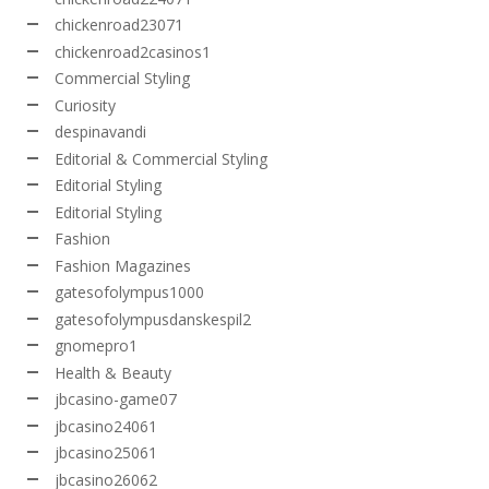
chickenroad23071
chickenroad2casinos1
Commercial Styling
Curiosity
despinavandi
Editorial & Commercial Styling
Editorial Styling
Editorial Styling
Fashion
Fashion Magazines
gatesofolympus1000
gatesofolympusdanskespil2
gnomepro1
Health & Beauty
jbcasino-game07
jbcasino24061
jbcasino25061
jbcasino26062