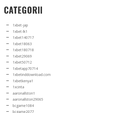
CATEGORII
1xbet-jap
1xbet-lk1
1xbet140717
1xbet18063
1xbet180718
1xbet29069
1xbet50712
1xbetapp70714
1xbetinddownload.com
1xbetkenya1
1xcinta
aaronallston1
aaronallston29065
bcgame1084
bcgame2077