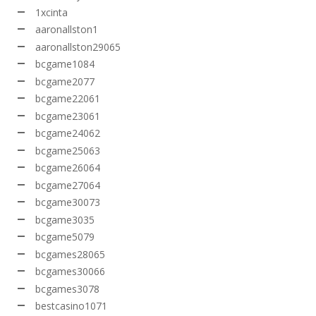
1xcinta
aaronallston1
aaronallston29065
bcgame1084
bcgame2077
bcgame22061
bcgame23061
bcgame24062
bcgame25063
bcgame26064
bcgame27064
bcgame30073
bcgame3035
bcgame5079
bcgames28065
bcgames30066
bcgames3078
bestcasino1071