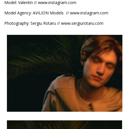
Model: Valentin //
www.instagram.com
Model Agency: AVILION Models //
www.instagram.com
Photography: Sergiu Rotaru //
www.sergiurotaru.com