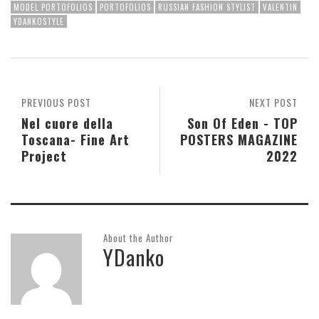
MODEL PORTOFOLIOS
PORTOFOLIOS
RUSSIAN FASHION STYLIST
VALENTIN
YDANKOSTYLE
PREVIOUS POST
NEXT POST
Nel cuore della
Son Of Eden - TOP
Toscana- Fine Art
POSTERS MAGAZINE
Project
2022
About the Author
YDanko