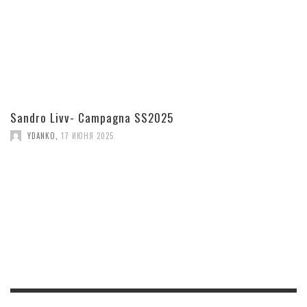
Sandro Livv- Campagna SS2025
YDANKO
,
17 ИЮНЯ 2025