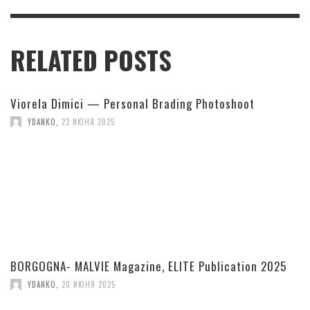
RELATED POSTS
Viorela Dimici — Personal Brading Photoshoot
YDANKO
,
22 ИЮНЯ 2025
BORGOGNA- MALVIE Magazine, ELITE Publication 2025⠀
YDANKO
,
20 ИЮНЯ 2025