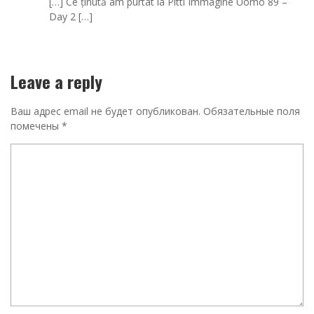
[…] Ce ținută am purtat la Pitti Immagine Uomo 89 –
Day 2 […]
Leave a reply
Ваш адрес email не будет опубликован.
Обязательные поля
помечены
*