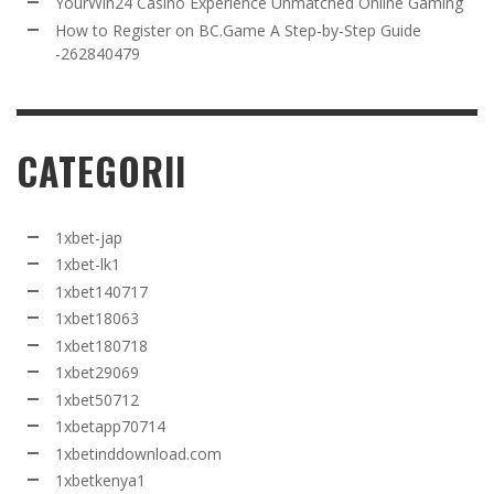
YourWin24 Casino Experience Unmatched Online Gaming
How to Register on BC.Game A Step-by-Step Guide
-262840479
CATEGORII
1xbet-jap
1xbet-lk1
1xbet140717
1xbet18063
1xbet180718
1xbet29069
1xbet50712
1xbetapp70714
1xbetinddownload.com
1xbetkenya1