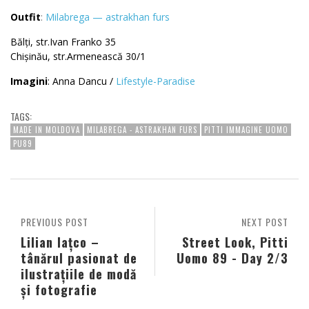
Outfit
:
Milabrega — astrakhan furs
Bălți, str.Ivan Franko 35
Chișinău, str.Armenească 30/1
Imagini
: Anna Dancu /
Lifestyle-Paradise
TAGS:
MADE IN MOLDOVA
MILABREGA - ASTRAKHAN FURS
PITTI IMMAGINE UOMO
PU89
PREVIOUS POST
NEXT POST
Lilian Iațco –
Street Look, Pitti
tânărul pasionat de
Uomo 89 - Day 2/3
ilustrațiile de modă
și fotografie