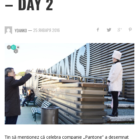
– DAY 2
—
25 ЯНВАРЯ 2016
YDANKO
Țin să menționez că celebra companie „Pantone” a desemnat