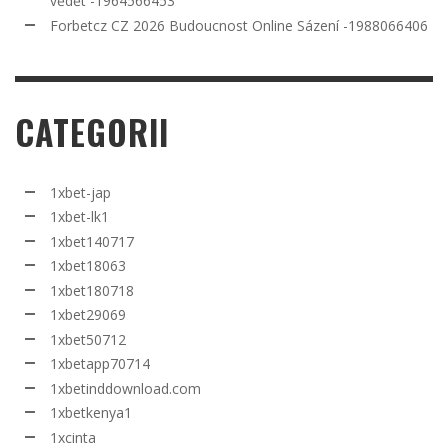
vědět -1964566453
Forbetcz CZ 2026 Budoucnost Online Sázení -1988066406
CATEGORII
1xbet-jap
1xbet-lk1
1xbet140717
1xbet18063
1xbet180718
1xbet29069
1xbet50712
1xbetapp70714
1xbetinddownload.com
1xbetkenya1
1xcinta