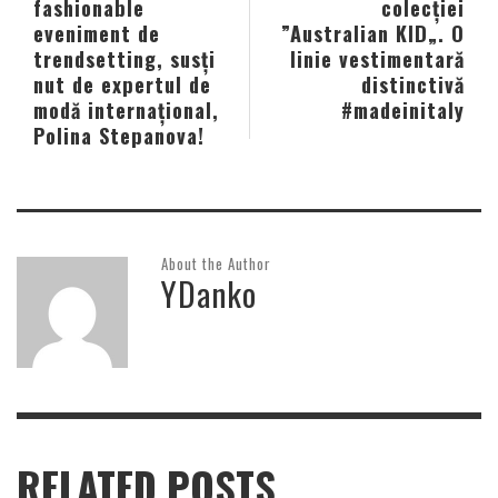
fashionable
colecției
eveniment de
”Australian KID„. O
trendsetting, susți
linie vestimentară
nut de expertul de
distinctivă
modă internațional,
#madeinitaly
Polina Stepanova!
About the Author
YDanko
RELATED POSTS