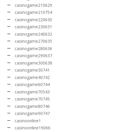
casinogame210629
casinogame210754
casinogame220630
casinogame230631
casinogame240632
casinogame270635
casinogame280636
casinogame290637
casinogame300638
casinogame30741
casinogame40742
casinogame60744
casinogame70543
casinogame70745
casinogame80746
casinogame90747
casinoonline1
casinoonline19066