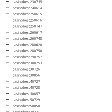
casinobest230745
casinobest240614
casinobest250615
casinobest250616
casinobest250747
casinobest260617
casinobest260748
casinobest280620
casinobest280750
casinobest290752
casinobest300753
casinobest30726
casinobest30856
casinobest40727
casinobest40728
casinobest40857
casinobest50729
casinobest50858
casinobest70731