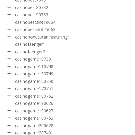
casinobest80732
casinobest90733
casinobestslot19064
casinobestslot25063
casinobonusutaninsattning1
casinofaenger1
casinofaenger2
casinogame10739
casinogame110748
casinogame130749
casinogame150750
casinogame170751
casinogame180752
casinogame190626
casinogame190627
casinogame190753
casinogame200628
casinogame20740