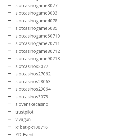
slotcasinogame3077
slotcasinogame3083
slotcasinogame4078
slotcasinogame5085
slotcasinogame60710
slotcasinogame70711
slotcasinogame80712
slotcasinogame90713
slotcasinos2077
slotcasinos27062
slotcasinos28063
slotcasinos29064
slotcasinos3078
slovenskecasino
trustpilot
vivagun
x1bet-pk100716
YD Event