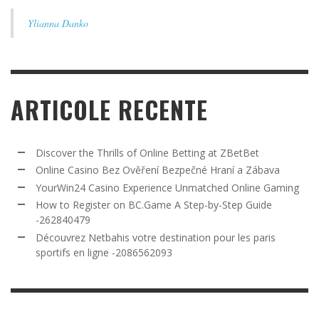
Ylianna Danko
ARTICOLE RECENTE
Discover the Thrills of Online Betting at ZBetBet
Online Casino Bez Ověření Bezpečné Hraní a Zábava
YourWin24 Casino Experience Unmatched Online Gaming
How to Register on BC.Game A Step-by-Step Guide
-262840479
Découvrez Netbahis votre destination pour les paris
sportifs en ligne -2086562093