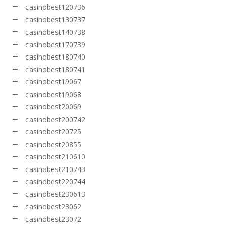
casinobest120736
casinobest130737
casinobest140738
casinobest170739
casinobest180740
casinobest180741
casinobest19067
casinobest19068
casinobest20069
casinobest200742
casinobest20725
casinobest20855
casinobest210610
casinobest210743
casinobest220744
casinobest230613
casinobest23062
casinobest23072