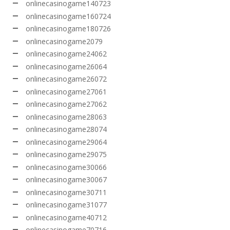
onlinecasinogame140723
onlinecasinogame160724
onlinecasinogame180726
onlinecasinogame2079
onlinecasinogame24062
onlinecasinogame26064
onlinecasinogame26072
onlinecasinogame27061
onlinecasinogame27062
onlinecasinogame28063
onlinecasinogame28074
onlinecasinogame29064
onlinecasinogame29075
onlinecasinogame30066
onlinecasinogame30067
onlinecasinogame30711
onlinecasinogame31077
onlinecasinogame40712
onlinecasinogame70716