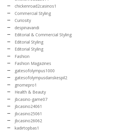
chickenroad2casinos1
Commercial Styling
Curiosity
despinavandi
Editorial & Commercial Styling
Editorial Styling
Editorial Styling
Fashion
Fashion Magazines
gatesofolympus1000
gatesofolympusdanskespil2
gnomepro1
Health & Beauty
jbcasino-game07
jbcasino24061
jbcasino25061
jbcasino26062
kadirtopbas1