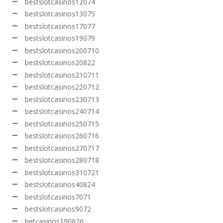
bestslotcasinos12074
bestslotcasinos13075
bestslotcasinos17077
bestslotcasinos19079
bestslotcasinos200710
bestslotcasinos20822
bestslotcasinos210711
bestslotcasinos220712
bestslotcasinos230713
bestslotcasinos240714
bestslotcasinos250715
bestslotcasinos260716
bestslotcasinos270717
bestslotcasinos280718
bestslotcasinos310721
bestslotcasinos40824
bestslotcasinos7071
bestslotcasinos9072
betcasinos190626