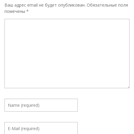
Ваш адрес email не будет опубликован.
Обязательные поля
помечены
*