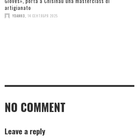
Gloves», porta a Chisinau una masterclass di
artigianato
YDANKO
,
14 СЕНТЯБРЯ 2025
NO COMMENT
Leave a reply