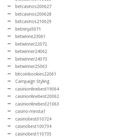
betcasinos200627
betcasinos200628
betcasinos210629
betninja5071
betwinne23061
betwinner22072
betwinner24062
betwinner24073
betwinner25063
bitcoinbookies22061
Campaign Styling
casinionlinebest19064
casinionlinebest20062
casinionlinebest21063
casino-minsta1
casinobest010724
casinobest100734
casinobest110735