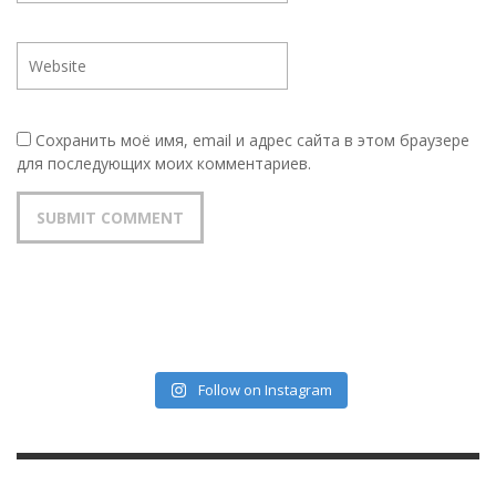
Сохранить моё имя, email и адрес сайта в этом браузере
для последующих моих комментариев.
Follow on Instagram