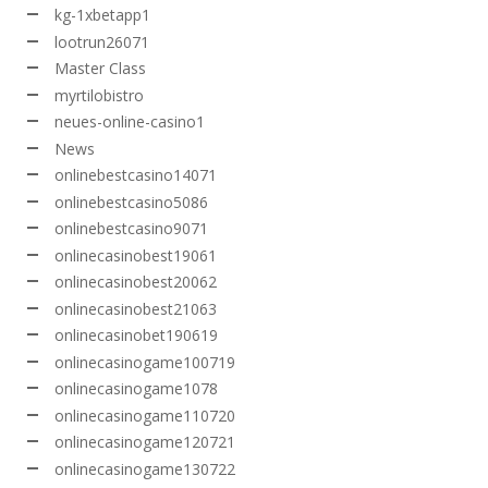
kg-1xbetapp1
lootrun26071
Master Class
myrtilobistro
neues-online-casino1
News
onlinebestcasino14071
onlinebestcasino5086
onlinebestcasino9071
onlinecasinobest19061
onlinecasinobest20062
onlinecasinobest21063
onlinecasinobet190619
onlinecasinogame100719
onlinecasinogame1078
onlinecasinogame110720
onlinecasinogame120721
onlinecasinogame130722