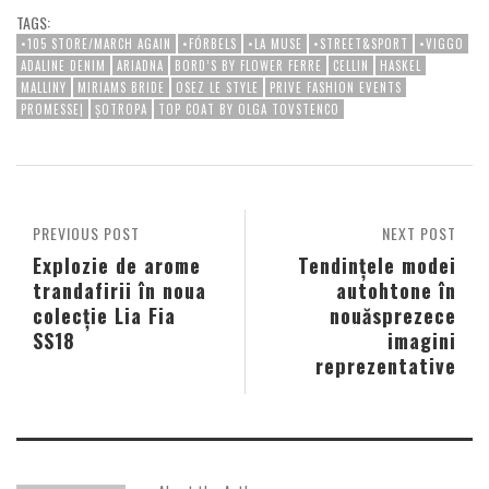
TAGS:
•105 STORE/MARCH AGAIN
•FÓRBELS
•LA MUSE
•STREET&SPORT
•VIGGO
ADALINE DENIM
ARIADNA
BORD’S BY FLOWER FERRE
CELLIN
HASKEL
MALLINY
MIRIAMS BRIDE
OSEZ LE STYLE
PRIVE FASHION EVENTS
PROMESSE|
ȘOTROPA
TOP COAT BY OLGA TOVSTENCO
PREVIOUS POST
NEXT POST
Explozie de arome
Tendințele modei
trandafirii în noua
autohtone în
colecție Lia Fia
nouăsprezece
SS18
imagini
reprezentative