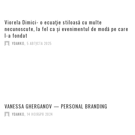
Viorela Dimici- o ecuaţie stiloasă cu multe
necunoscute, la fel ca și evenimentul de modă pe care
l-a fondat
YDANKO
,
5 АВГУСТА 2025
VANESSA GHERGANOV — PERSONAL BRANDING
YDANKO
,
14 НОЯБРЯ 2024