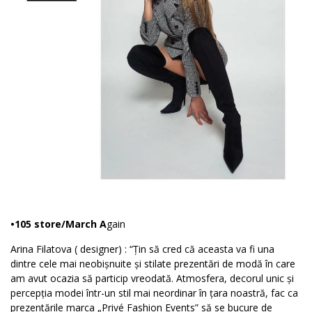
•105 store/March A
gain
Arina Filatova ( designer) : “Țin să cred că aceasta va fi una
dintre cele mai neobișnuite și stilate prezentări de modă în care
am avut ocazia să particip vreodată. Atmosfera, decorul unic și
percepția modei într-un stil mai neordinar în țara noastră, fac ca
prezentările marca „Privé Fashion Events” să se bucure de