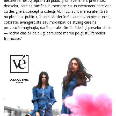
fiecărei femei. Așteptăm un public și un eveniment prietenos,
deosebit, care să rămână în memorie ca un eveniment care vine
cu designeri, concept și colecții ALTFEL. Sunt mereu atentă să
nu plictisesc publicul, încerc să ofer în fiecare sezon piese unice,
colorate, avangardiste sau modalități de styling care ne
provoacă imaginația, dar în paralel rămân fidelă și pieselor cheie
— rochia clasică de blug, care este mereu pe gustul femeilor
frumoase.”