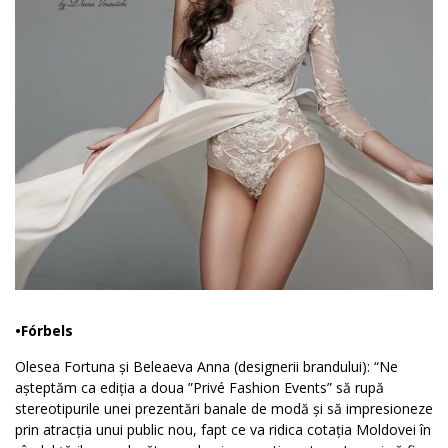
•Fórbels
Olesea Fortuna și Beleaeva Anna (designerii brandului): “Ne
așteptăm ca ediția a doua ”Privé Fashion Events” să rupă
stereotipurile unei prezentări banale de modă și să impresioneze
prin atracția unui public nou, fapt ce va ridica cotația Moldovei în