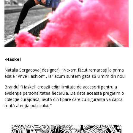
•Haskel
Natalia Sergacova( designer): “Ne-am făcut remarcați la prima
ediție ”Privé Fashion” , iar acum suntem gata să uimim din nou.
Brandul ”Haskel” crează ediţii limitate de accesorii pentru a
evidenţia personalitatea fiecăruia.
De data aceasta pregătim o
colecție curajoasă, ieșită din tipare care cu siguranța va capta
toată atenția publicului. “