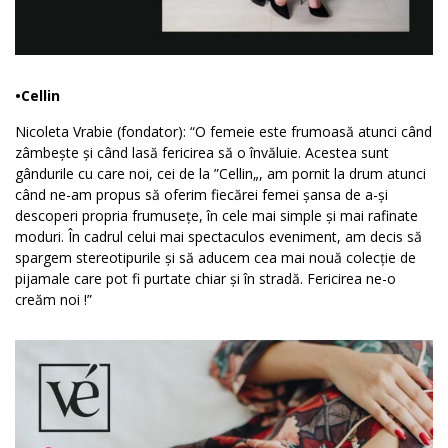
•Cellin
Nicoleta Vrabie (fondator): “O femeie este frumoasă atunci când
zâmbește și când lasă fericirea să o învăluie. Acestea sunt
gândurile cu care noi, cei de la ”Cellin„, am pornit la drum atunci
când ne-am propus să oferim fiecărei femei șansa de a-și
descoperi propria frumusețe, în cele mai simple și mai rafinate
moduri. În cadrul celui mai spectaculos eveniment, am decis să
spargem stereotipurile și să aducem cea mai nouă colecție de
pijamale care pot fi purtate chiar și în stradă. Fericirea ne-o
creăm noi !”