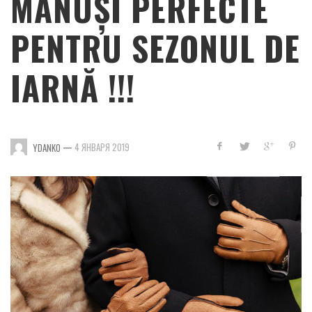
MĂNUȘI PERFECTE
PENTRU SEZONUL DE
IARNĂ !!!
—
4 ЯНВАРЯ 2019
YDANKO