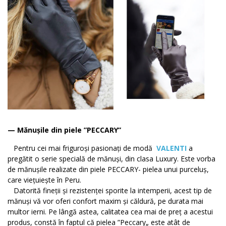
— Mănușile din piele ”PECCARY”
Pentru cei mai friguroși pasionați de modă
VALENTI
a
pregătit o serie specială de mănuși, din clasa Luxury. Este vorba
de mănușile realizate din piele PECCARY- pielea unui purceluș,
care viețuiește în Peru.
Datorită fineții și rezistenței sporite la intemperii, acest tip de
mănuși vă vor oferi confort maxim și căldură, pe durata mai
multor ierni. Pe lângă astea, calitatea cea mai de preț a acestui
produs, constă în faptul că pielea ”Peccary„ este atât de