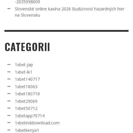
-2035998609
Slovenské online kasína 2026 Budúcnosť hazardných hier
na Slovensku
CATEGORII
1xbet-jap
1xbet-lk1
1xbet140717
1xbet18063
1xbet180718
1xbet29069
1xbet50712
1xbetapp70714
1xbetinddownload.com
1xbetkenya1