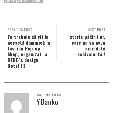
VALENTI
VALENTI - MĂNUȘI
PREVIOUS POST
NEXT POST
Tu trebuie să vii în
Istoria pălăriilor,
această duminică la
care nu va avea
fashion Pop-up
niciodată
Shop, organizat la
echivalentă !
BERD`s design
Hotel !!!
About the Author
YDanko