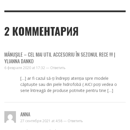
2
КОММЕНТАРИЯ
MĂNUȘILE – CEL MAI UTIL ACCESORIU ÎN SEZONUL RECE !!! |
YLIANNA DANKO
6 февраля 2020 at 17:32 —
Ответить
[…] ar fi cazul să-ți îndrepți atenția spre modele
căptușite sau din piele hidrofobă ( AICI poți vedea o
serie întreagă de produse potrivite pentru tine […]
ANNA
27 сентября 2021 at 4:58 —
Ответить