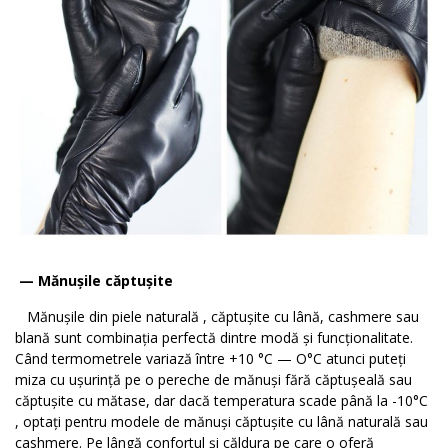
— Mănușile căptușite
Mănușile din piele naturală , căptușite cu lână, cashmere sau
blană sunt combinația perfectă dintre modă și funcționalitate.
Când termometrele variază între +10 °C — O°C atunci puteți
miza cu ușurință pe o pereche de mănuși fără căptușeală sau
căptușite cu mătase, dar dacă temperatura scade până la -10°C
, optați pentru modele de mănuși căptușite cu lână naturală sau
cashmere. Pe lângă confortul și căldura pe care o oferă