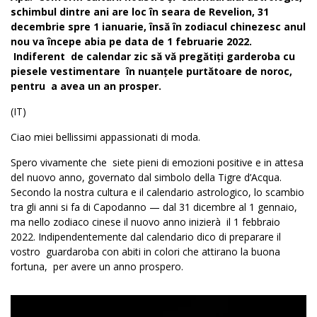
schimbul dintre ani are loc în seara de Revelion, 31
decembrie spre 1 ianuarie, însă în zodiacul chinezesc anul
nou va începe abia pe data de 1 februarie 2022.
Indiferent de calendar zic să vă pregătiți garderoba cu
piesele vestimentare în nuanțele purtătoare de noroc,
pentru a avea un an prosper.
(IT)
Ciao miei bellissimi appassionati di moda.
Spero vivamente che siete pieni di emozioni positive e in attesa
del nuovo anno, governato dal simbolo della Tigre d’Acqua.
Secondo la nostra cultura e il calendario astrologico, lo scambio
tra gli anni si fa di Capodanno — dal 31 dicembre al 1 gennaio,
ma nello zodiaco cinese il nuovo anno inizierà il 1 febbraio
2022. Indipendentemente dal calendario dico di preparare il
vostro guardaroba con abiti in
colori che attirano la buona
fortuna
, per avere un anno prospero.