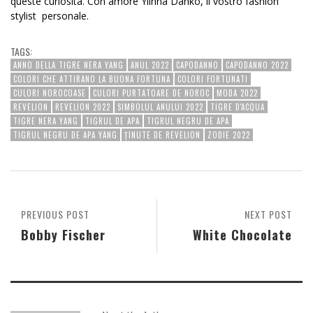
queste curiosità. Con amore Ylinna Danko, il vostro fashion
stylist personale.
TAGS:
ANNO DELLA TIGRE NERA YANG
ANUL 2022
CAPODANNO
CAPODANNO 2022
COLORI CHE ATTIRANO LA BUONA FORTUNA
COLORI FORTUNATI
CULORI NOROCOASE
CULORI PURTATOARE DE NOROC
MODA 2022
REVELION
REVELION 2022
SIMBOLUL ANULUI 2022
TIGRE D'ACQUA
TIGRE NERA YANG
TIGRUL DE APA
TIGRUL NEGRU DE APA
TIGRUL NEGRU DE APA YANG
ȚINUTE DE REVELION
ZODIE 2022
PREVIOUS POST
NEXT POST
Bobby Fischer
White Chocolate