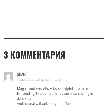
3
КОММЕНТАРИЯ
SHANE
10 декабря 2021 at 8:23 —
Ответить
Magnificеnt website. A lot of helpful info here.
I’m sendіng it to some friends ans also sharing in
deliciߋus.
And naturally, thanks to your effoгt!