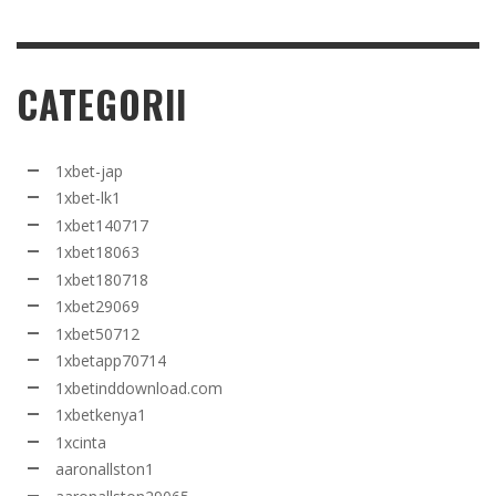
CATEGORII
1xbet-jap
1xbet-lk1
1xbet140717
1xbet18063
1xbet180718
1xbet29069
1xbet50712
1xbetapp70714
1xbetinddownload.com
1xbetkenya1
1xcinta
aaronallston1