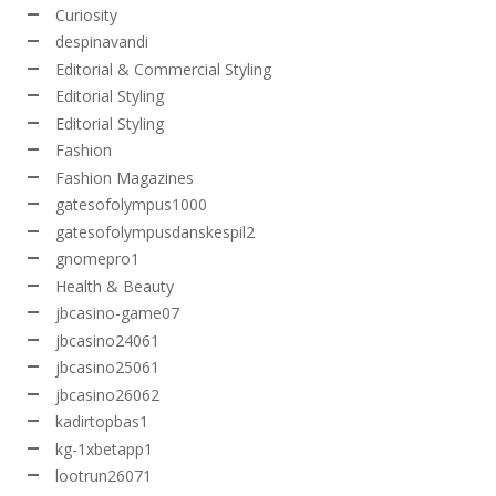
Curiosity
despinavandi
Editorial & Commercial Styling
Editorial Styling
Editorial Styling
Fashion
Fashion Magazines
gatesofolympus1000
gatesofolympusdanskespil2
gnomepro1
Health & Beauty
jbcasino-game07
jbcasino24061
jbcasino25061
jbcasino26062
kadirtopbas1
kg-1xbetapp1
lootrun26071