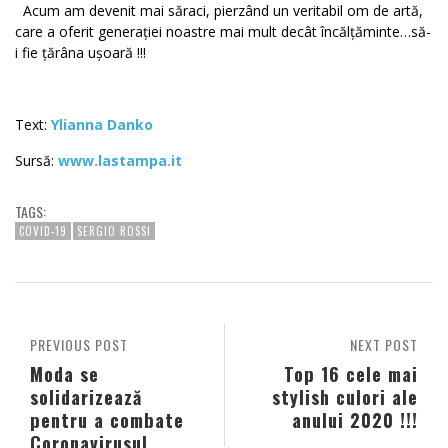
Acum am devenit mai săraci, pierzând un veritabil om de artă,
care a oferit generației noastre mai mult decât încălțăminte…să-
i fie țărâna ușoară !!!
Text:
Ylianna Danko
Sursă:
www.lastampa.it
TAGS:
COVID-19
SERGIO ROSSI
PREVIOUS POST
NEXT POST
Moda se
Top 16 cele mai
solidarizează
stylish culori ale
pentru a combate
anului 2020 !!!
Coronavirusul.