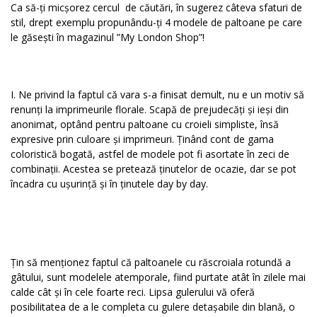
Ca să-ți micșorez cercul de căutări, în sugerez câteva sfaturi de
stil, drept exemplu propunându-ți 4 modele de paltoane pe care
le găsești în magazinul ”My London Shop”!
I. Ne privind la faptul că vara s-a finisat demult, nu e un motiv să
renunți la imprimeurile florale. Scapă de prejudecăți și ieși din
anonimat, optând pentru paltoane cu croieli simpliste, însă
expresive prin culoare și imprimeuri. Ținând cont de gama
coloristică bogată, astfel de modele pot fi asortate în zeci de
combinații. Acestea se pretează ținutelor de ocazie, dar se pot
încadra cu ușurință și în ținutele day by day.
Țin să menționez faptul că paltoanele cu răscroiala rotundă a
gâtului, sunt modelele atemporale, fiind purtate atât în zilele mai
calde cât și în cele foarte reci. Lipsa gulerului vă oferă
posibilitatea de a le completa cu gulere detașabile din blană, o