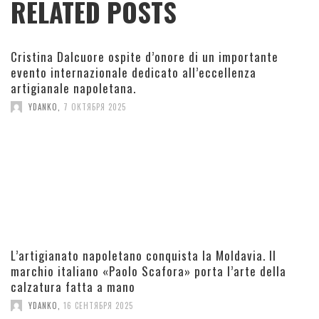
RELATED POSTS
Cristina Dalcuore ospite d’onore di un importante
evento internazionale dedicato all’eccellenza
artigianale napoletana.
YDANKO
,
7 ОКТЯБРЯ 2025
L’artigianato napoletano conquista la Moldavia. Il
marchio italiano «Paolo Scafora» porta l’arte della
calzatura fatta a mano
YDANKO
,
16 СЕНТЯБРЯ 2025