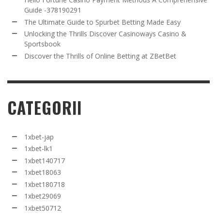
Guide -378190291
The Ultimate Guide to Spurbet Betting Made Easy
Unlocking the Thrills Discover Casinoways Casino &
Sportsbook
Discover the Thrills of Online Betting at ZBetBet
CATEGORII
1xbet-jap
1xbet-lk1
1xbet140717
1xbet18063
1xbet180718
1xbet29069
1xbet50712