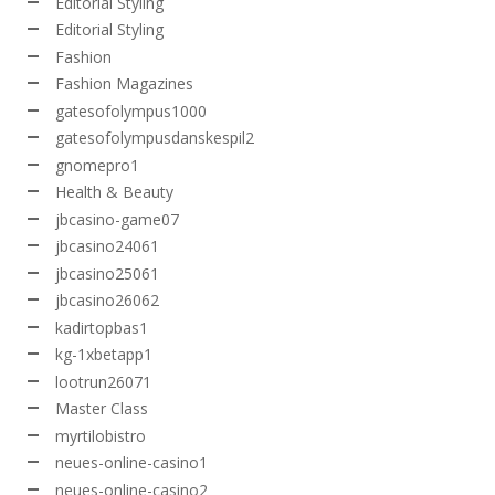
Editorial Styling
Editorial Styling
Fashion
Fashion Magazines
gatesofolympus1000
gatesofolympusdanskespil2
gnomepro1
Health & Beauty
jbcasino-game07
jbcasino24061
jbcasino25061
jbcasino26062
kadirtopbas1
kg-1xbetapp1
lootrun26071
Master Class
myrtilobistro
neues-online-casino1
neues-online-casino2