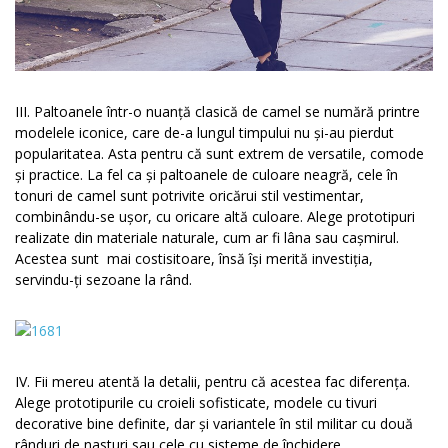
III. Paltoanele într-o nuanță clasică de camel se numără printre
modelele iconice, care de-a lungul timpului nu și-au pierdut
popularitatea. Asta pentru că sunt extrem de versatile, comode
și practice. La fel ca și paltoanele de culoare neagră, cele în
tonuri de camel sunt potrivite oricărui stil vestimentar,
combinându-se ușor, cu oricare altă culoare. Alege prototipuri
realizate din materiale naturale, cum ar fi lâna sau cașmirul.
Acestea sunt mai costisitoare, însă își merită investiția,
servindu-ți sezoane la rând.
IV. Fii mereu atentă la detalii, pentru că acestea fac diferența.
Alege prototipurile cu croieli sofisticate, modele cu tivuri
decorative bine definite, dar și variantele în stil militar cu două
rânduri de nasturi sau cele cu sisteme de închidere