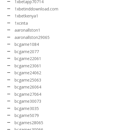
1xbetapp70714
1xbetinddownload.com
1xbetkenya1
1xcinta
aaronallston1
aaronallston29065
bcgame1084
bcgame2077
bcgame22061
bcgame23061
bcgame24062
bcgame25063
bcgame26064
bcgame27064
bcgame30073
bcgame3035
bcgame5079
bcgames28065
bcgames30066