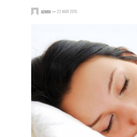
—
22 МАЯ 2015
ADMIN