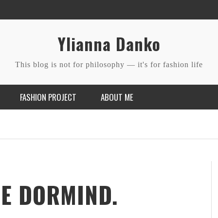
Ylianna Danko
This blog is not for philosophy — it's for fashion life
FASHION PROJECT
ABOUT ME
E DORMIND.