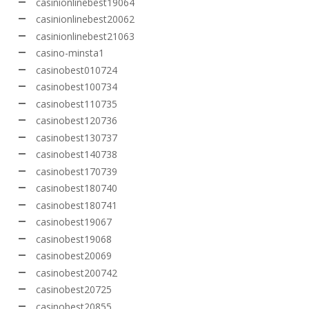
casinionlinebest19064
casinionlinebest20062
casinionlinebest21063
casino-minsta1
casinobest010724
casinobest100734
casinobest110735
casinobest120736
casinobest130737
casinobest140738
casinobest170739
casinobest180740
casinobest180741
casinobest19067
casinobest19068
casinobest20069
casinobest200742
casinobest20725
casinobest20855