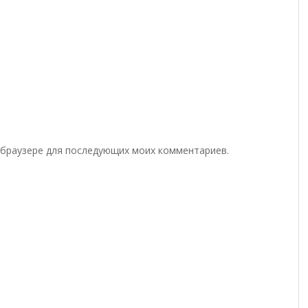
м браузере для последующих моих комментариев.