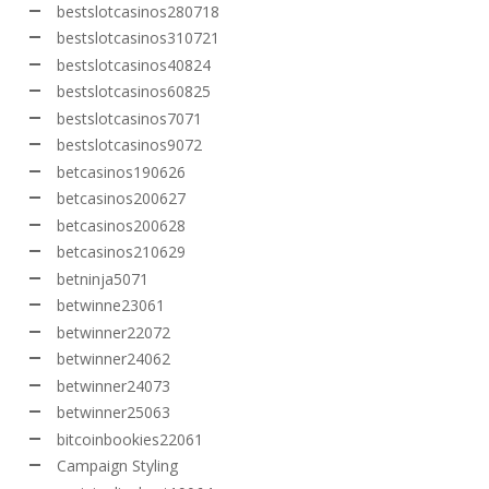
bestslotcasinos280718
bestslotcasinos310721
bestslotcasinos40824
bestslotcasinos60825
bestslotcasinos7071
bestslotcasinos9072
betcasinos190626
betcasinos200627
betcasinos200628
betcasinos210629
betninja5071
betwinne23061
betwinner22072
betwinner24062
betwinner24073
betwinner25063
bitcoinbookies22061
Campaign Styling