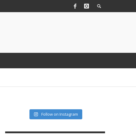
Follow on Instagram