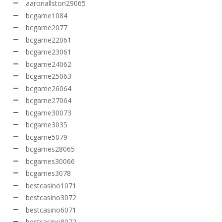
aaronallston29065
bcgame1084
bcgame2077
bcgame22061
bcgame23061
bcgame24062
bcgame25063
bcgame26064
bcgame27064
bcgame30073
bcgame3035
bcgame5079
bcgames28065
bcgames30066
bcgames3078
bestcasino1071
bestcasino3072
bestcasino6071
bestcasino8072