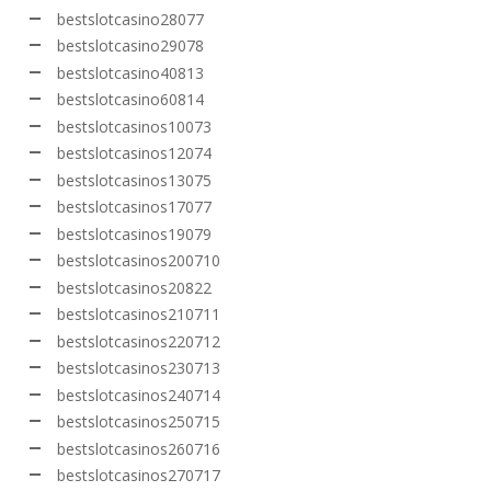
bestslotcasino28077
bestslotcasino29078
bestslotcasino40813
bestslotcasino60814
bestslotcasinos10073
bestslotcasinos12074
bestslotcasinos13075
bestslotcasinos17077
bestslotcasinos19079
bestslotcasinos200710
bestslotcasinos20822
bestslotcasinos210711
bestslotcasinos220712
bestslotcasinos230713
bestslotcasinos240714
bestslotcasinos250715
bestslotcasinos260716
bestslotcasinos270717