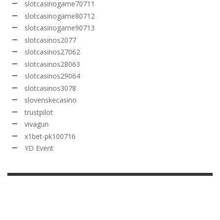
slotcasinogame70711
slotcasinogame80712
slotcasinogame90713
slotcasinos2077
slotcasinos27062
slotcasinos28063
slotcasinos29064
slotcasinos3078
slovenskecasino
trustpilot
vivagun
x1bet-pk100716
YD Event