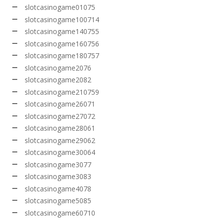
slotcasinogame01075
slotcasinogame100714
slotcasinogame140755
slotcasinogame160756
slotcasinogame180757
slotcasinogame2076
slotcasinogame2082
slotcasinogame210759
slotcasinogame26071
slotcasinogame27072
slotcasinogame28061
slotcasinogame29062
slotcasinogame30064
slotcasinogame3077
slotcasinogame3083
slotcasinogame4078
slotcasinogame5085
slotcasinogame60710