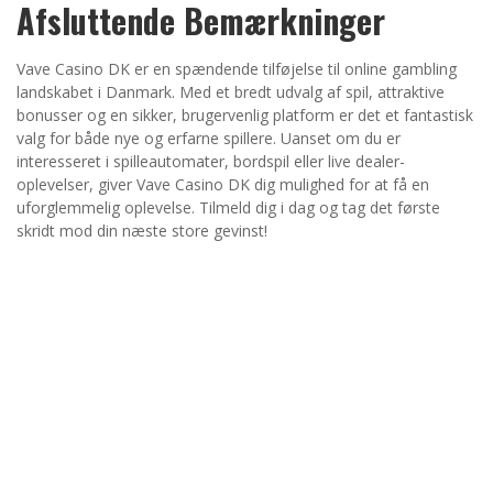
Afsluttende Bemærkninger
Vave Casino DK er en spændende tilføjelse til online gambling
landskabet i Danmark. Med et bredt udvalg af spil, attraktive
bonusser og en sikker, brugervenlig platform er det et fantastisk
valg for både nye og erfarne spillere. Uanset om du er
interesseret i spilleautomater, bordspil eller live dealer-
oplevelser, giver Vave Casino DK dig mulighed for at få en
uforglemmelig oplevelse. Tilmeld dig i dag og tag det første
skridt mod din næste store gevinst!