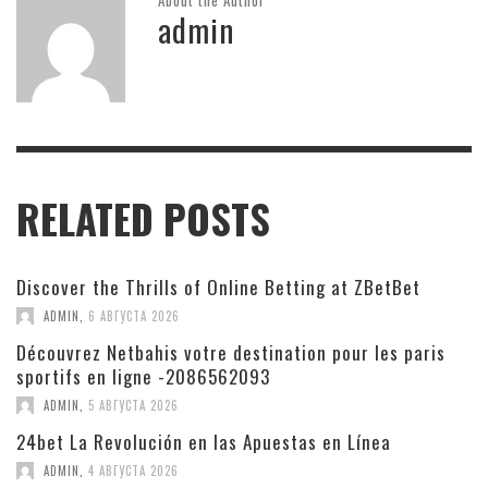
About the Author
admin
RELATED POSTS
Discover the Thrills of Online Betting at ZBetBet
ADMIN
,
6 АВГУСТА 2026
Découvrez Netbahis votre destination pour les paris
sportifs en ligne -2086562093
ADMIN
,
5 АВГУСТА 2026
24bet La Revolución en las Apuestas en Línea
ADMIN
,
4 АВГУСТА 2026