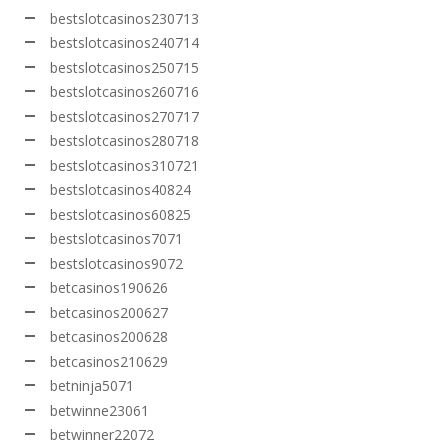
bestslotcasinos230713
bestslotcasinos240714
bestslotcasinos250715
bestslotcasinos260716
bestslotcasinos270717
bestslotcasinos280718
bestslotcasinos310721
bestslotcasinos40824
bestslotcasinos60825
bestslotcasinos7071
bestslotcasinos9072
betcasinos190626
betcasinos200627
betcasinos200628
betcasinos210629
betninja5071
betwinne23061
betwinner22072