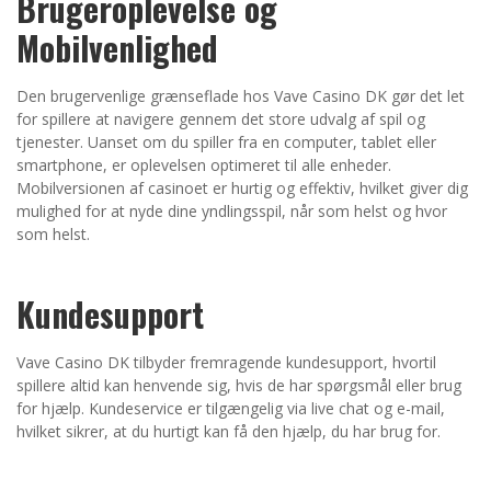
Brugeroplevelse og
Mobilvenlighed
Den brugervenlige grænseflade hos Vave Casino DK gør det let
for spillere at navigere gennem det store udvalg af spil og
tjenester. Uanset om du spiller fra en computer, tablet eller
smartphone, er oplevelsen optimeret til alle enheder.
Mobilversionen af casinoet er hurtig og effektiv, hvilket giver dig
mulighed for at nyde dine yndlingsspil, når som helst og hvor
som helst.
Kundesupport
Vave Casino DK tilbyder fremragende kundesupport, hvortil
spillere altid kan henvende sig, hvis de har spørgsmål eller brug
for hjælp. Kundeservice er tilgængelig via live chat og e-mail,
hvilket sikrer, at du hurtigt kan få den hjælp, du har brug for.