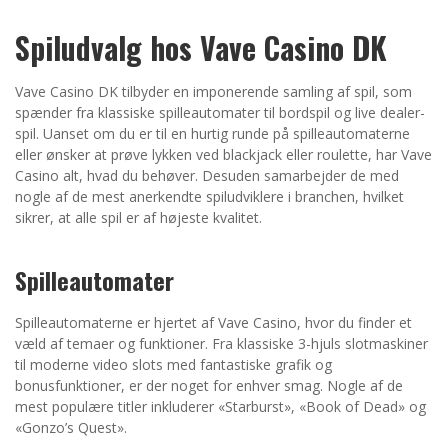
Spiludvalg hos Vave Casino DK
Vave Casino DK tilbyder en imponerende samling af spil, som
spænder fra klassiske spilleautomater til bordspil og live dealer-
spil. Uanset om du er til en hurtig runde på spilleautomaterne
eller ønsker at prøve lykken ved blackjack eller roulette, har Vave
Casino alt, hvad du behøver. Desuden samarbejder de med
nogle af de mest anerkendte spiludviklere i branchen, hvilket
sikrer, at alle spil er af højeste kvalitet.
Spilleautomater
Spilleautomaterne er hjertet af Vave Casino, hvor du finder et
væld af temaer og funktioner. Fra klassiske 3-hjuls slotmaskiner
til moderne video slots med fantastiske grafik og
bonusfunktioner, er der noget for enhver smag. Nogle af de
mest populære titler inkluderer «Starburst», «Book of Dead» og
«Gonzo’s Quest».