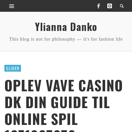
Ylianna Danko
This blog is not for philosophy — it's for fashion life
SLIDER
OPLEV VAVE CASINO
DK DIN GUIDE TIL
ONLINE SPIL