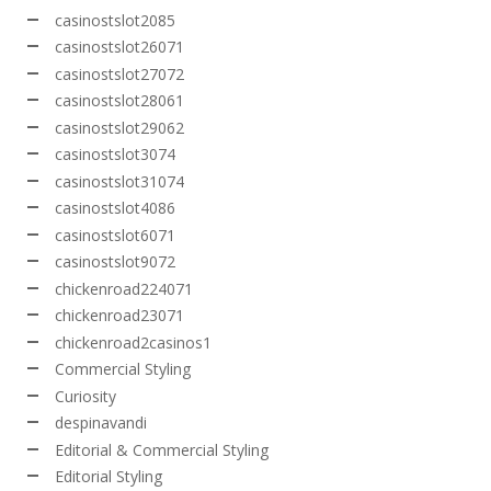
casinostslot2085
casinostslot26071
casinostslot27072
casinostslot28061
casinostslot29062
casinostslot3074
casinostslot31074
casinostslot4086
casinostslot6071
casinostslot9072
chickenroad224071
chickenroad23071
chickenroad2casinos1
Commercial Styling
Curiosity
despinavandi
Editorial & Commercial Styling
Editorial Styling