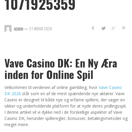
1071925359
—
27 ИЮНЯ 2026
ADMIN
Vave Casino DK: En Ny Æra
inden for Online Spil
Velkommen til verdenen af online gambling, hvor
Vave Casino
DK 2026
står som en af de mest spændende nye aktører. Vave
Casino er designet til både nye og erfarne spillere, der søger en
sikker og underholdende platform for at nyde deres yndlingsspil.
I denne artikel vil vi dykke ned i de forskellige aspekter af Vave
Casino DK, herunder spilleregler, bonusser, betalingsmetoder og
meget mere.