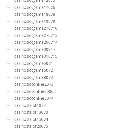
casinoslotgame12075
casinoslotgame14076
casinoslotgame18078
casinoslotgame19079
casinoslotgame210710
casinoslotgame270713
casinoslotgame290714
casinoslotgame30817
casinoslotgame310715
casinoslotgame5071
casinoslotgame6072
casinoslotgame8073
casinoslotonline2073
casinoslotonline30062
casinoslotonline3074
casinostslot1073
casinostslot13073
casinostslot15074
casinostslot20076