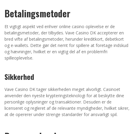
Betalingsmetoder
Et vigtigt aspekt ved enhver online casino oplevelse er de
betalingsmetoder, der tilbydes. Vave Casino DK accepterer en
bred vifte af betalingsmetoder, herunder kreditkort, debetkort
og e-wallets. Dette gør det nemt for spillere at foretage indskud
og hævninger, hvilket er en vigtig del af en problemfri
spilleoplevelse.
Sikkerhed
Vave Casino DK tager sikkerheden meget alvorligt. Casinoet
anvender den nyeste krypteringsteknologi for at beskytte dine
personlige oplysninger og transaktioner. Desuden er de
licenseret og regleret af de relevante myndigheder, hvilket sikrer,
at de opererer under strenge standarder for ansvarligt spil.