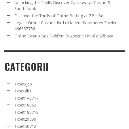
Unlocking the Thrills Discover Casinoways Casino &
Sportsbook
Discover the Thrills of Online Betting at ZBetBet
Legale Online Casinos Ihr Leitfaden für sicheres Spielen
466637756
Online Casino Bez Ověření Bezpečné Hraní a Zábava
CATEGORII
1xbet-jap
1xbet-lk1
1xbet140717
1xbet18063
1xbet180718
1xbet29069
1xbet50712