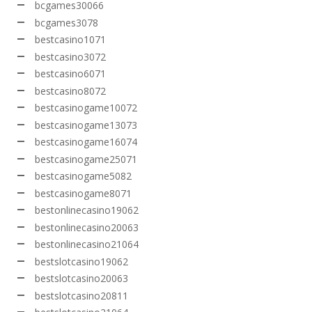
bcgames30066
bcgames3078
bestcasino1071
bestcasino3072
bestcasino6071
bestcasino8072
bestcasinogame10072
bestcasinogame13073
bestcasinogame16074
bestcasinogame25071
bestcasinogame5082
bestcasinogame8071
bestonlinecasino19062
bestonlinecasino20063
bestonlinecasino21064
bestslotcasino19062
bestslotcasino20063
bestslotcasino20811