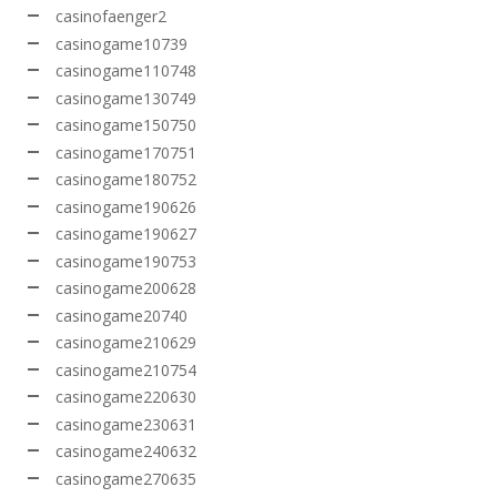
casinofaenger2
casinogame10739
casinogame110748
casinogame130749
casinogame150750
casinogame170751
casinogame180752
casinogame190626
casinogame190627
casinogame190753
casinogame200628
casinogame20740
casinogame210629
casinogame210754
casinogame220630
casinogame230631
casinogame240632
casinogame270635