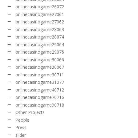
onlinecasinogame26072
onlinecasinogame27061
onlinecasinogame27062
onlinecasinogame28063
onlinecasinogame28074
onlinecasinogame29064
onlinecasinogame29075
onlinecasinogame30066
onlinecasinogame30067
onlinecasinogame30711
onlinecasinogame31077
onlinecasinogame40712
onlinecasinogame70716
onlinecasinogame90718
Other Projects
People
Press
slider